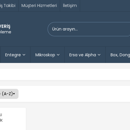
iş Takibi
Müşteri Hizmetleri
İletişim
VERİŞ
releme
Entegre
Mikroskop
Ersa ve Alpha
Box, Dong
LI
İK