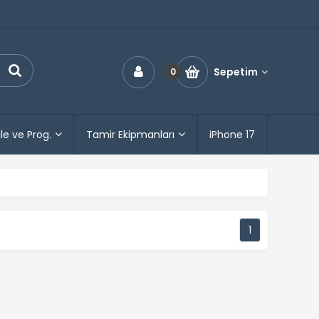
Sepetim
0
le ve Prog.
Tamir Ekipmanları
iPhone 17
1