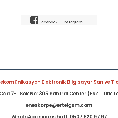
Facebook
Instagram
elekomünikasyon Elektronik Bilgisayar San ve Tic 
ad 7-1 Sok No: 305 Santral Center (Eski Türk 
eneskorpe@ertelgsm.com
WhatsApp sipariş hattı 0507 820 97 97