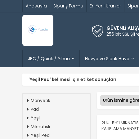
Anasayfa
Sipariş Formu
En Yeni Ürünler
Sipar
GÜVENLİ ALIŞ
256 bit SSL Şif
JBC / Quick / Yihua
Havya ve Sıcak Hava
'Yeşil Ped' kelimesi için etiket sonuçları
Manyetik
Pad
Yeşil
2UUL BH11 MIKNATIS
Mıknatıslı
KALIPLAMA MANYET
Yeşil Ped