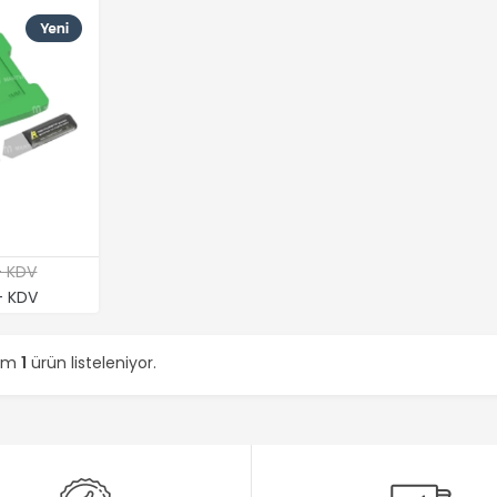
+ KDV
+ KDV
lam
1
ürün listeleniyor.