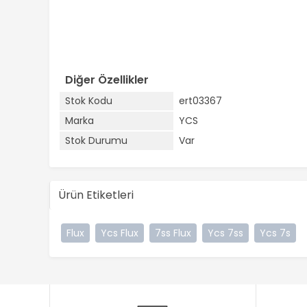
Diğer Özellikler
Stok Kodu
ert03367
Marka
YCS
Stok Durumu
Var
Ürün Etiketleri
Flux
Ycs Flux
7ss Flux
Ycs 7ss
Ycs 7s