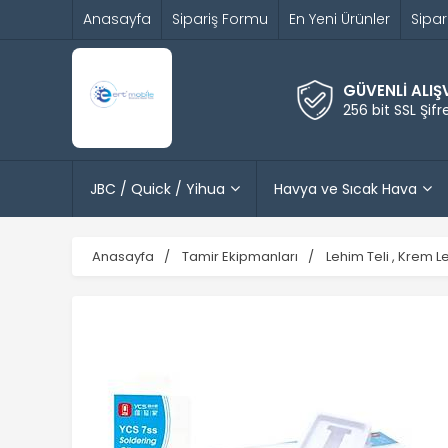
Anasayfa
Sipariş Formu
En Yeni Ürünler
Sipar
GÜVENLİ ALIŞ
256 bit SSL Şif
JBC / Quick / Yihua
Havya ve Sıcak Hava
Anasayfa
Tamir Ekipmanları
Lehim Teli , Krem L