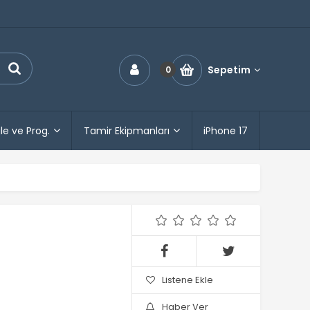
Sepetim
0
le ve Prog.
Tamir Ekipmanları
iPhone 17
Listene Ekle
Haber Ver