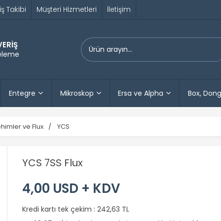
iş Takibi
Müşteri Hizmetleri
İletişim
VERİŞ
releme
Entegre
Mikroskop
Ersa ve Alpha
Box, Dong
ehimler ve Flux
YCS
YCS 7SS Flux
4,00 USD + KDV
Kredi kartı tek çekim :
242,63 TL