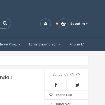
Sepetim
0
le ve Prog.
Tamir Ekipmanları
iPhone 17
ndalı
Listene Ekle
Haber Ver