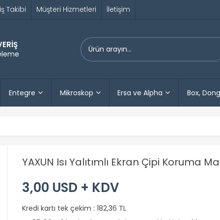
iş Takibi
Müşteri Hizmetleri
İletişim
VERİŞ
releme
Entegre
Mikroskop
Ersa ve Alpha
Box, Dong
YAXUN Isı Yalıtımlı Ekran Çipi Koruma Ma
3,00 USD + KDV
Kredi kartı tek çekim :
182,36 TL