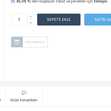
35,06 TL
'den başlayan taksit seçenekleri için
tıklayın.
i
Ürün Yorumları