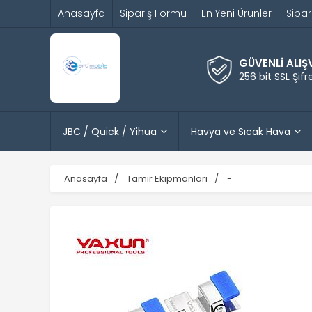
Anasayfa
Sipariş Formu
En Yeni Ürünler
Sipar
GÜVENLİ ALIŞ
256 bit SSL Şif
JBC / Quick / Yihua
Havya ve Sıcak Hava
Anasayfa
Tamir Ekipmanları
-