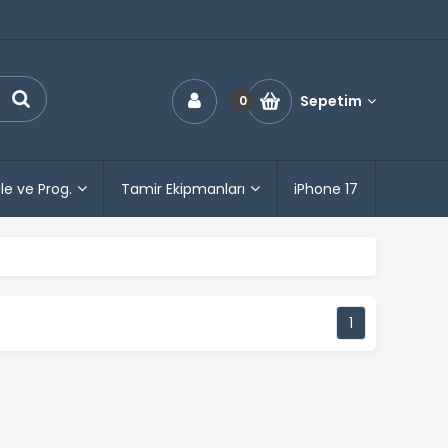
Sepetim
0
le ve Prog.
Tamir Ekipmanları
iPhone 17
1