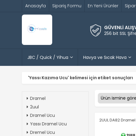
Anasayfa
Sipariş Formu
En Yeni Ürünler
Sipar
GÜVENLİ ALIŞ
256 bit SSL Şif
JBC / Quick / Yihua
Havya ve Sıcak Hava
'Yassı Kazıma Ucu' kelimesi için etiket sonuçları
Dramel
2uul
Dramel Ucu
2UUL DA82 Dramel 
Yassı Dramel Ucu
Dremel Ucu