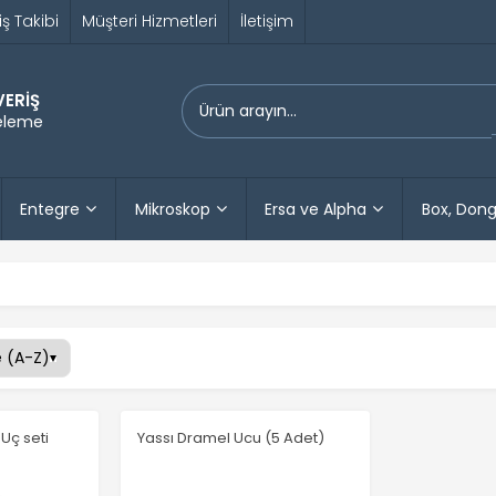
iş Takibi
Müşteri Hizmetleri
İletişim
VERİŞ
releme
Entegre
Mikroskop
Ersa ve Alpha
Box, Dong
Uç seti
Yassı Dramel Ucu (5 Adet)