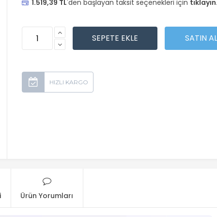
1.519,39 TL
'den başlayan taksit seçenekleri için
tıklayın
i
Ürün Yorumları