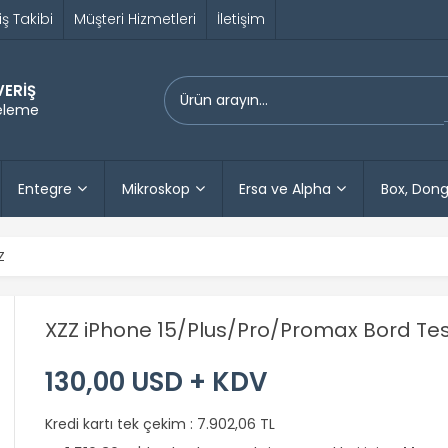
iş Takibi
Müşteri Hizmetleri
İletişim
VERİŞ
releme
Entegre
Mikroskop
Ersa ve Alpha
Box, Dong
Z
XZZ iPhone 15/Plus/Pro/Promax Bord Te
130,00 USD + KDV
Kredi kartı tek çekim :
7.902,06 TL