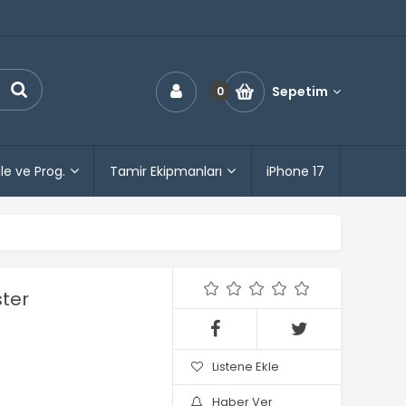
Sepetim
0
le ve Prog.
Tamir Ekipmanları
iPhone 17
ster
Listene Ekle
Haber Ver