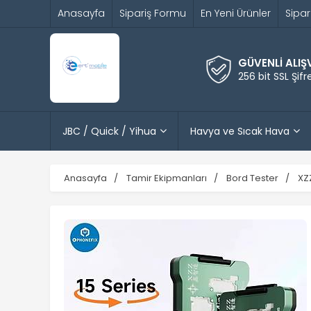
Anasayfa
Sipariş Formu
En Yeni Ürünler
Sipar
GÜVENLİ ALIŞ
256 bit SSL Şif
JBC / Quick / Yihua
Havya ve Sıcak Hava
Anasayfa
Tamir Ekipmanları
Bord Tester
XZ