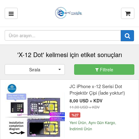
'X-12 Dot' kelimesi için etiket sonuçları
Sırala
Filtrele
JC iPhone x-12 Serisi Dot
Projektör Çipi (İade yoktur!)
8,00 USD + KDV
11,00 USD + KDV
%27
Yeni Ürün
Aynı Gün Kargo
İndirimli Ürün