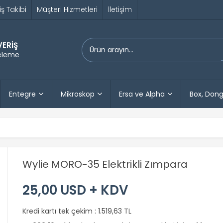
iş Takibi
Müşteri Hizmetleri
İletişim
VERİŞ
releme
Entegre
Mikroskop
Ersa ve Alpha
Box, Dong
Wylie MORO-35 Elektrikli Zımpara
25,00 USD + KDV
Kredi kartı tek çekim :
1.519,63 TL