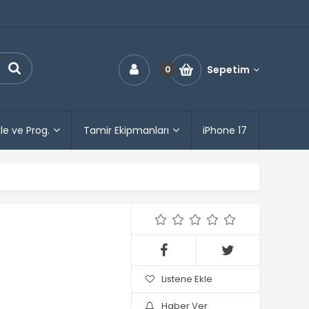
Sepetim
0
le ve Prog.
Tamir Ekipmanları
iPhone 17
Listene Ekle
Haber Ver