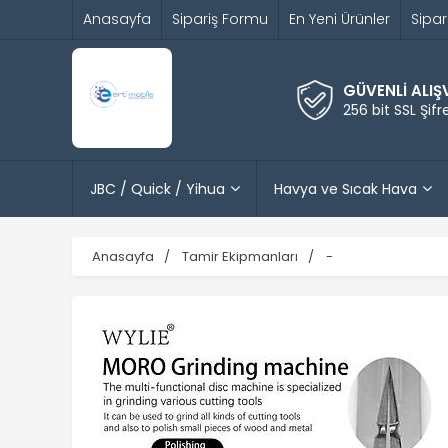
Anasayfa
Sipariş Formu
En Yeni Ürünler
Sipar
GÜVENLİ ALIŞ
256 bit SSL Şif
JBC / Quick / Yihua
Havya ve Sıcak Hava
Anasayfa
Tamir Ekipmanları
-