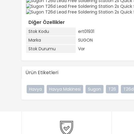
Diğer Özellikler
Stok Kodu
ert01931
Marka
SUGON
Stok Durumu
Var
Ürün Etiketleri
Havya
Havya Makinesi
Sugon
T26
T26d