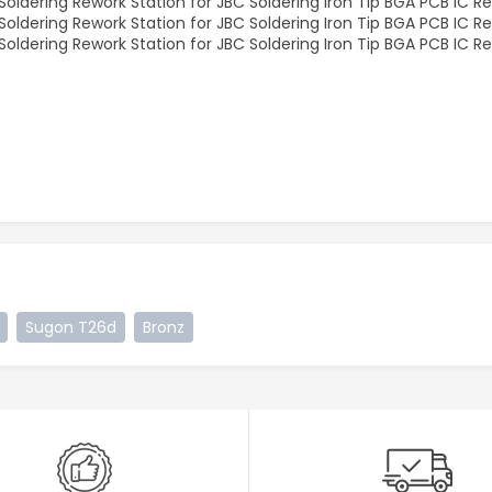
Sugon T26d
Bronz