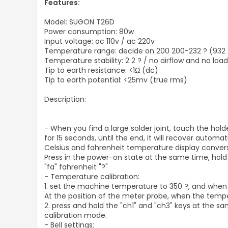
Features:
Model: SUGON T26D
Power consumption: 80w
Input voltage: ac 110v / ac 220v
Temperature range: decide on 200 200-232 ? (932 
Temperature stability: 2 2 ? / no airflow and no load
Tip to earth resistance: <1Ω (dc)
Tip to earth potential: <25mv (true rms)
Description:
- When you find a large solder joint, touch the hold
for 15 seconds, until the end, it will recover autom
Celsius and fahrenheit temperature display convers
Press in the power-on state at the same time, hold 
"fa" fahrenheit "?"
- Temperature calibration:
1. set the machine temperature to 350 ?, and when t
At the position of the meter probe, when the tempe
2. press and hold the "ch1" and "ch3" keys at the
calibration mode.
- Bell settings: