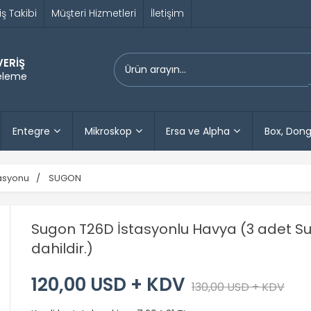
iş Takibi
Müşteri Hizmetleri
İletişim
VERİŞ
releme
Entegre
Mikroskop
Ersa ve Alpha
Box, Dong
asyonu
SUGON
Sugon T26D İstasyonlu Havya (3 adet Su
dahildir.)
120,00 USD + KDV
130,00 USD + KDV