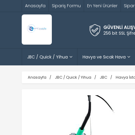
Anasayfa
Sipariş Formu
En Yeni Ürünler
Sipar
GÜVENLİ ALIŞ
256 bit SSL Şif
JBC / Quick / Yihua
Havya ve Sıcak Hava
Anasayfa
JBC / Quick / Yihua
JBC
Havya İst