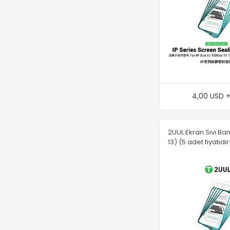
4,00 USD 
2UUL Ekran Sıvı Ba
13) (5 adet fiyatıdır