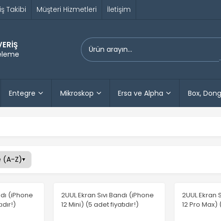
iş Takibi
Müşteri Hizmetleri
İletişim
VERİŞ
releme
Entegre
Mikroskop
Ersa ve Alpha
Box, Dong
ndı (iPhone
2UUL Ekran Sıvı Bandı (iPhone
2UUL Ekran S
ıdır!)
12 Mini) (5 adet fiyatıdır!)
12 Pro Max) (