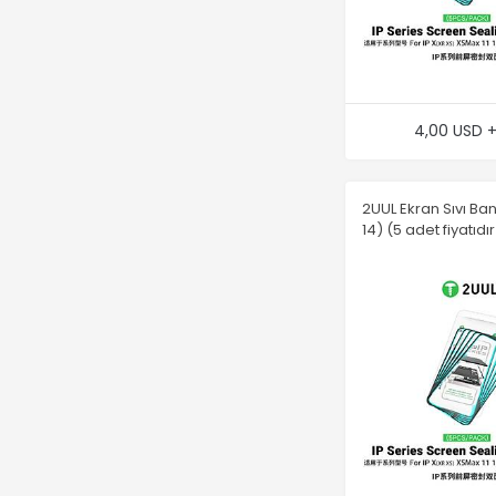
4,00 USD 
2UUL Ekran Sıvı Ba
14) (5 adet fiyatıdır