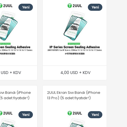
 USD + KDV
4,00 USD + KDV
ıvı Bandı (iPhone
2UUL Ekran Sıvı Bandı (iPhone
5 adet fiyatıdır!)
13 Pro) (5 adet fiyatıdır!)