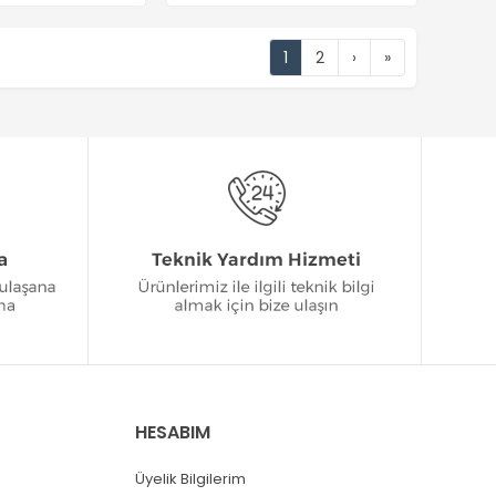
1
2
›
»
HESABIM
Üyelik Bilgilerim