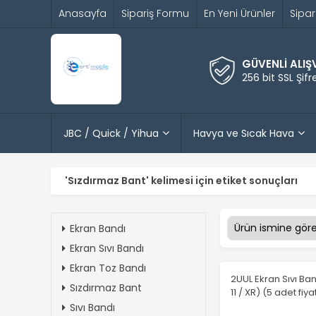
Anasayfa
Sipariş Formu
En Yeni Ürünler
Sipar
GÜVENLİ ALIŞ
256 bit SSL Şif
JBC / Quick / Yihua
Havya ve Sıcak Hava
'Sızdırmaz Bant' kelimesi için etiket sonuçları
Ekran Bandı
Ekran Sıvı Bandı
Ekran Toz Bandı
2UUL Ekran Sıvı Ba
Sızdırmaz Bant
11 / XR) (5 adet fiyat
Sıvı Bandı