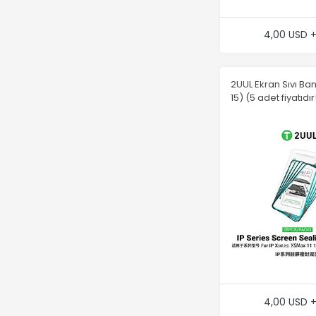
4,00 USD 
2UUL Ekran Sıvı Ba
15) (5 adet fiyatıdır
4,00 USD 