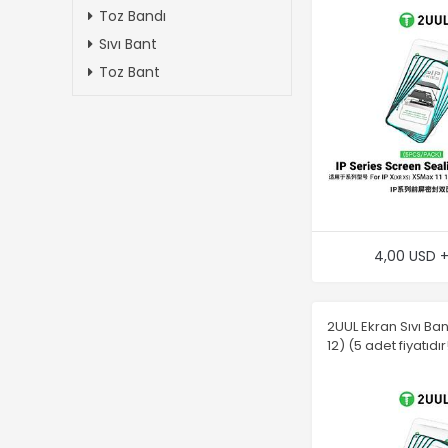
Toz Bandı
Sıvı Bant
Toz Bant
4,00 USD 
2UUL Ekran Sıvı Ba
12) (5 adet fiyatıdır