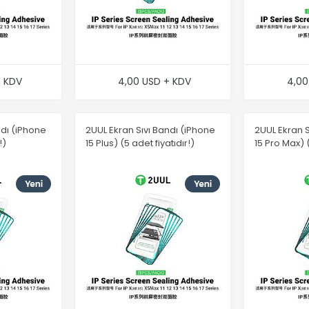
+ KDV
4,00 USD + KDV
4,00
ndı (iPhone
2UUL Ekran Sıvı Bandı (iPhone
2UUL Ekran S
!)
15 Plus) (5 adet fiyatıdır!)
15 Pro Max) (