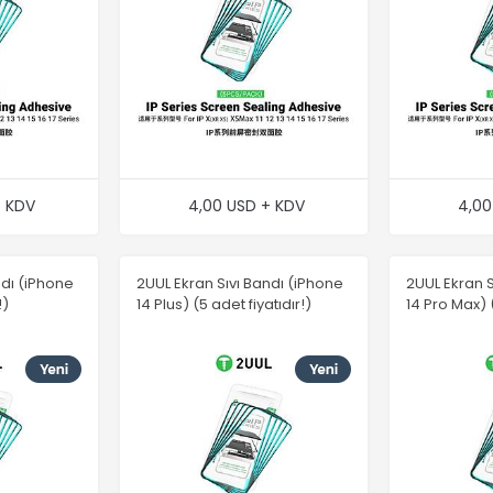
+ KDV
4,00 USD + KDV
4,00
ndı (iPhone
2UUL Ekran Sıvı Bandı (iPhone
2UUL Ekran S
!)
14 Plus) (5 adet fiyatıdır!)
14 Pro Max) (