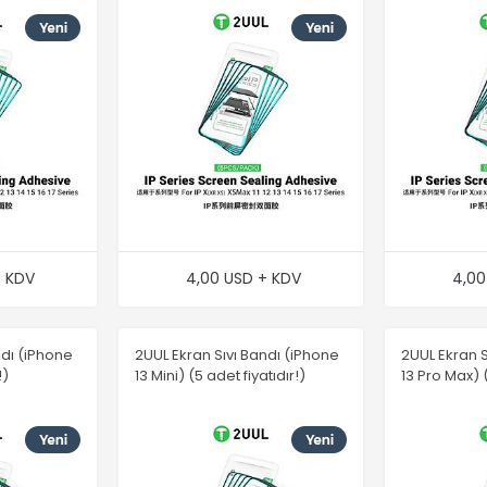
+ KDV
4,00 USD + KDV
4,00
ndı (iPhone
2UUL Ekran Sıvı Bandı (iPhone
2UUL Ekran S
!)
13 Mini) (5 adet fiyatıdır!)
13 Pro Max) (