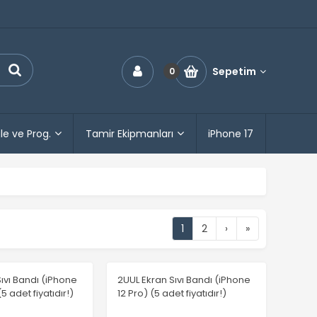
Sepetim
0
le ve Prog.
Tamir Ekipmanları
iPhone 17
1
2
›
»
ıvı Bandı (iPhone
2UUL Ekran Sıvı Bandı (iPhone
5 adet fiyatıdır!)
12 Pro) (5 adet fiyatıdır!)