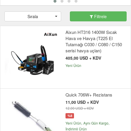
Sırala
Filtrele
Aixun HT316 1400W Sıcak
Hava ve Havya (T225 El
Tutamağı C030 / C080 / C150
serisi havya uçları)
405,00 USD + KDV
Yeni Ürün
Quick 706W+ Rezistans
11,00 USD + KDV
12,00 USD + KDV
%8
Yeni Ürün
Aynı Gün Kargo
İndirimli Ürün