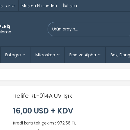
iş Takibi
Müşteri Hizmetleri
İletişim
VERİŞ
releme
Entegre
Mikroskop
Ersa ve Alpha
Box, Dong
Relife RL-014A UV Işık
16,00 USD + KDV
Kredi kartı tek çekim :
972,56 TL