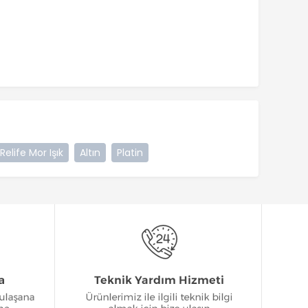
Relife Mor Işık
Altın
Platin