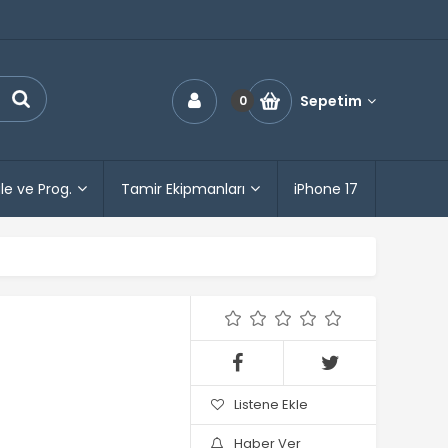
Sepetim
0
le ve Prog.
Tamir Ekipmanları
iPhone 17
Listene Ekle
Haber Ver