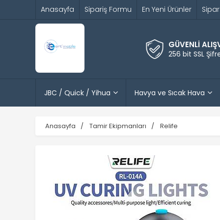
Anasayfa
Sipariş Formu
En Yeni Ürünler
Sipar
GÜVENLİ ALIŞ
256 bit SSL Şif
JBC / Quick / Yihua
Havya ve Sıcak Hava
Anasayfa
Tamir Ekipmanları
Relife