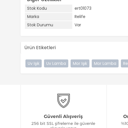
Stok Kodu
ert01073
Marka
Relife
Stok Durumu
Var
Ürün Etiketleri
Uv Işık
Uv Lamba
Mor Işık
Mor Lamba
Re