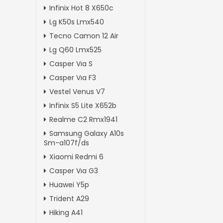
Infinix Hot 8 X650c
Lg K50s Lmx540
Tecno Camon 12 Air
Lg Q60 Lmx525
Casper Vıa S
Casper Vıa F3
Vestel Venus V7
Infinix S5 Lite X652b
Realme C2 Rmx1941
Samsung Galaxy A10s
Sm-a107f/ds
Xiaomi Redmi 6
Casper Vıa G3
Huawei Y5p
Trident A29
Hiking A41