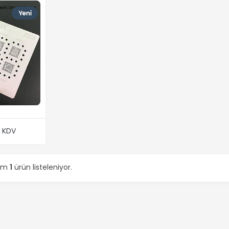
+ KDV
lam
1
ürün listeleniyor.