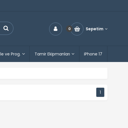
Sepetim
0
le ve Prog.
Tamir Ekipmanları
iPhone 17
1