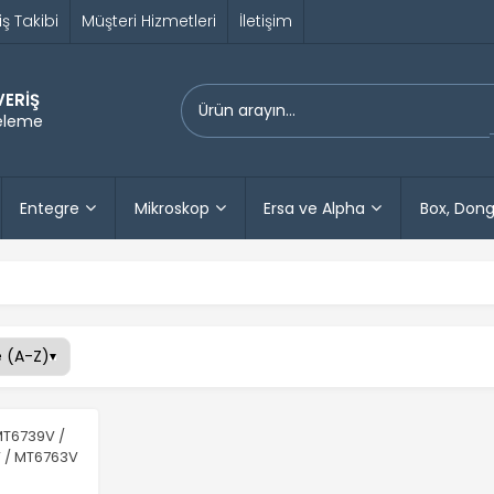
iş Takibi
Müşteri Hizmetleri
İletişim
VERİŞ
releme
Entegre
Mikroskop
Ersa ve Alpha
Box, Dong
MT6739V /
 / MT6763V