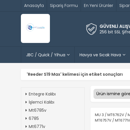
Anasayfa
Sipariş Formu
En Yeni Ürünler
Sipar
GÜVENLİ ALIŞ
256 bit SSL Şif
JBC / Quick / Yihua
Havya ve Sıcak Hava
'Reeder S19 Max' kelimesi için etiket sonuçları
Entegre Kalıbı
İşlemci Kalıbı
Mt6785v
MU 3 / MT6762V / 
6785
MT6757V / MT6771V
Mt6771v