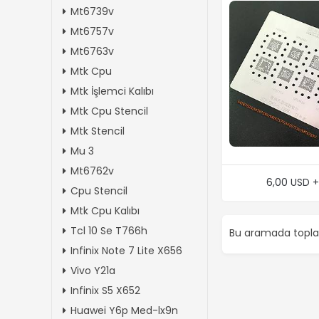
Mt6739v
Mt6757v
Mt6763v
Mtk Cpu
Mtk İşlemci Kalıbı
Mtk Cpu Stencil
Mtk Stencil
Mu 3
Mt6762v
6,00 USD 
Cpu Stencil
Mtk Cpu Kalıbı
Tcl 10 Se T766h
Bu aramada top
Infinix Note 7 Lite X656
Vivo Y21a
Infinix S5 X652
Huawei Y6p Med-lx9n