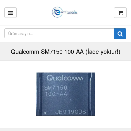
Qualcomm SM7150 100-AA (İade yoktur!)