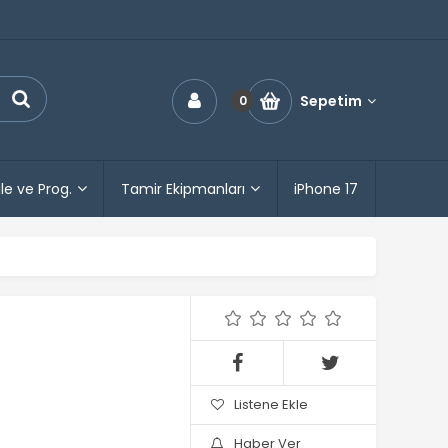
Sepetim
0
le ve Prog.
Tamir Ekipmanları
iPhone 17
Listene Ekle
Haber Ver