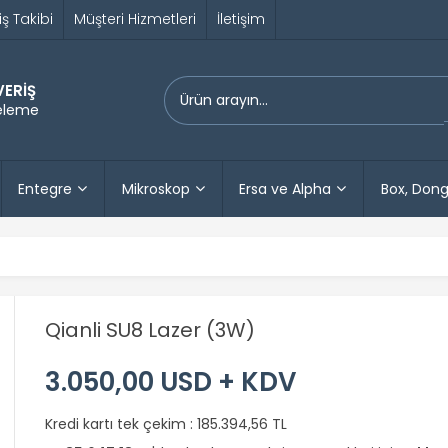
iş Takibi
Müşteri Hizmetleri
İletişim
VERİŞ
releme
Entegre
Mikroskop
Ersa ve Alpha
Box, Dong
Qianli SU8 Lazer (3W)
3.050,00 USD + KDV
Kredi kartı tek çekim :
185.394,56 TL