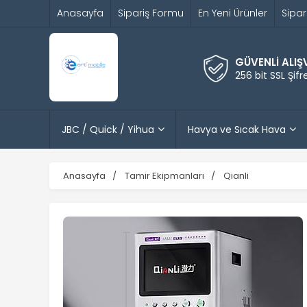
Anasayfa
Sipariş Formu
En Yeni Ürünler
Sipar
GÜVENLİ ALIŞ
256 bit SSL Şif
JBC / Quick / Yihua
Havya ve Sıcak Hava
Anasayfa
Tamir Ekipmanları
Qianli