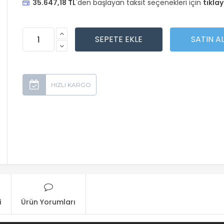
35.647,18 TL
'den başlayan taksit seçenekleri için
tıklay
i
Ürün Yorumları