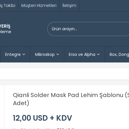
iş Takibi
Müşteri Hizmetleri
İletişim
VERİŞ
releme
Entegre
Mikroskop
Ersa ve Alpha
Box, Dong
Qianli Solder Mask Pad Lehim Şablonu 
Adet)
12,00 USD + KDV