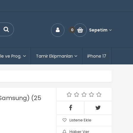
Sepetim
0
le ve Prog.
Tamir Ekipmanları
iPhone 17
(Samsung) (25
Listene Ekle
Haber Ver