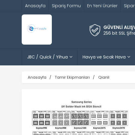
Anasayfa
Sipariş Formu
En Yeni Ürünler
Sipar
GÜVENLİ ALIŞ
256 bit SSL Şif
JBC / Quick / Yihua
Havya ve Sıcak Hava
Anasayfa
Tamir Ekipmanları
Qianli