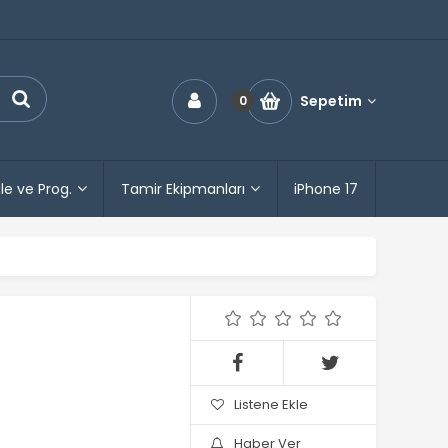
Sepetim
0
le ve Prog.
Tamir Ekipmanları
iPhone 17
Listene Ekle
Haber Ver