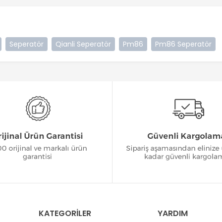
Seperatör
Qianli Seperatör
Pm86
Pm86 Seperatör
KATEGORİLER
YARDIM