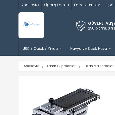
Anasayfa
Sipariş Formu
En Yeni Ürünler
Sipar
GÜVENLİ ALIŞ
256 bit SSL Şif
JBC / Quick / Yihua
Havya ve Sıcak Hava
Anasayfa
Tamir Ekipmanları
Ekran Malzemeleri