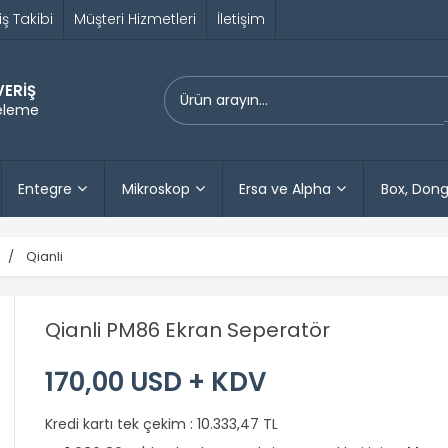
iş Takibi
Müşteri Hizmetleri
İletişim
VERİŞ
releme
Entegre
Mikroskop
Ersa ve Alpha
Box, Dong
Qianli
Qianli PM86 Ekran Seperatör
170,00 USD + KDV
Kredi kartı tek çekim :
10.333,47 TL