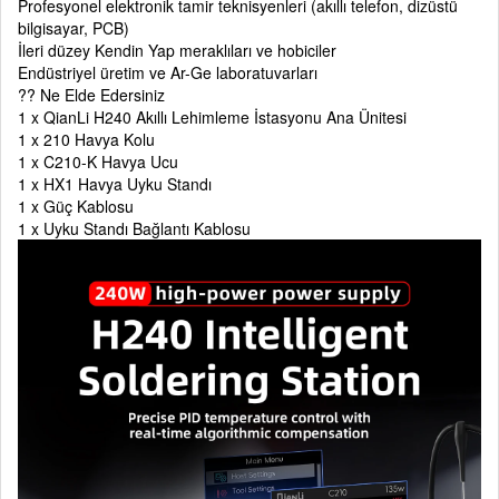
Profesyonel elektronik tamir teknisyenleri (akıllı telefon, dizüstü
bilgisayar, PCB)
İleri düzey Kendin Yap meraklıları ve hobiciler
Endüstriyel üretim ve Ar-Ge laboratuvarları
?? Ne Elde Edersiniz
1 x QianLi H240 Akıllı Lehimleme İstasyonu Ana Ünitesi
1 x 210 Havya Kolu
1 x C210-K Havya Ucu
1 x HX1 Havya Uyku Standı
1 x Güç Kablosu
1 x Uyku Standı Bağlantı Kablosu