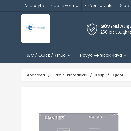
Anasayfa
Sipariş Formu
En Yeni Ürünler
Sipar
GÜVENLİ ALIŞ
256 bit SSL Şif
JBC / Quick / Yihua
Havya ve Sıcak Hava
Anasayfa
Tamir Ekipmanları
Kalıp
Qianli