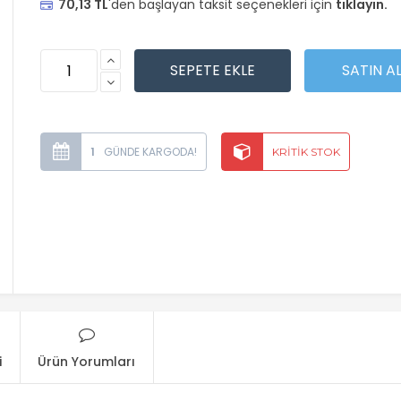
70,13 TL
'den başlayan taksit seçenekleri için
tıklayın.
1
i
Ürün Yorumları