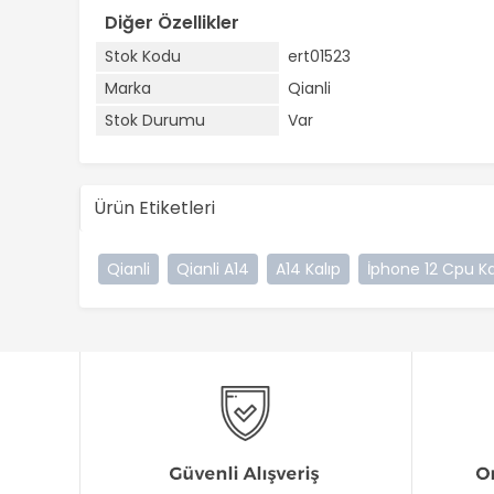
Diğer Özellikler
Stok Kodu
ert01523
Marka
Qianli
Stok Durumu
Var
Ürün Etiketleri
Qianli
Qianli A14
A14 Kalıp
İphone 12 Cpu Ka