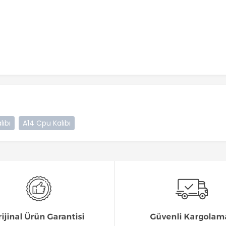
lıbı
A14 Cpu Kalıbı