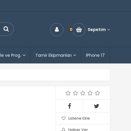
Sepetim
0
le ve Prog.
Tamir Ekipmanları
iPhone 17
Listene Ekle
Haber Ver