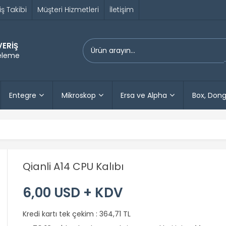
iş Takibi
Müşteri Hizmetleri
İletişim
VERİŞ
releme
Entegre
Mikroskop
Ersa ve Alpha
Box, Dong
Qianli A14 CPU Kalıbı
6,00 USD + KDV
Kredi kartı tek çekim :
364,71 TL