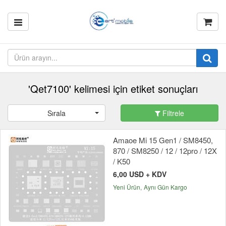
'Qet7100' kelimesi için etiket sonuçları
Sırala
Filtrele
Amaoe Mi 15 Gen1 / SM8450,
870 / SM8250 / 12 / 12pro / 12X
/ K50
6,00 USD + KDV
Yeni Ürün
Aynı Gün Kargo