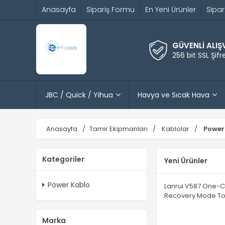
Anasayfa
Sipariş Formu
En Yeni Ürünler
Sipar
GÜVENLİ ALIŞ
256 bit SSL Şif
JBC / Quick / Yihua
Havya ve Sıcak Hava
Anasayfa
Tamir Ekipmanları
Kablolar
Power
Kategoriler
Yeni Ürünler
Power Kablo
Lanrui V587 One-C
Recovery Mode To
Marka