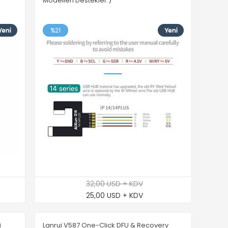
Modelleri Destekler.)
%21
32,00 USD + KDV
25,00 USD + KDV
i
Lanrui V587 One-Click DFU & Recovery