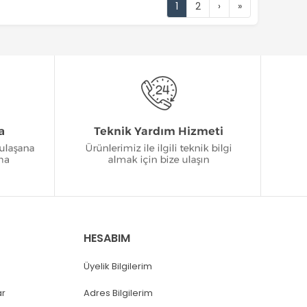
1
2
›
»
HESABIM
Üyelik Bilgilerim
ar
Adres Bilgilerim