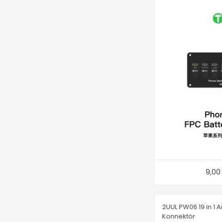
9,00
2UUL PW06 19 in 1 
Konnektör