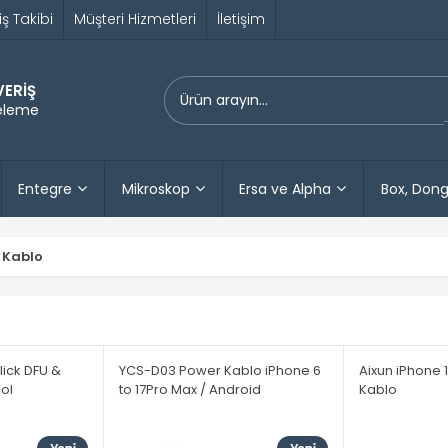
iş Takibi
Müşteri Hizmetleri
İletişim
VERİŞ
releme
Entegre
Mikroskop
Ersa ve Alpha
Box, Dong
 Kablo
lick DFU &
YCS-D03 Power Kablo iPhone 6
Aixun iPhone 
ol
to 17Pro Max / Android
Kablo