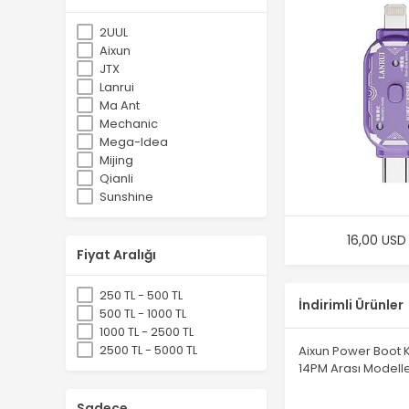
2UUL
Aixun
JTX
Lanrui
Ma Ant
Mechanic
Mega-Idea
Mijing
Qianli
Sunshine
YCS
16,00 USD
Fiyat Aralığı
250 TL - 500 TL
İndirimli Ürünler
500 TL - 1000 TL
1000 TL - 2500 TL
2500 TL - 5000 TL
Aixun Power Boot K
14PM Arası Modelle
Sadece