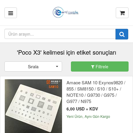
'Poco X3' kelimesi için etiket sonuçları
Sırala
Filtrele
Amaoe SAM 10 Exynos9820 /
855 / SM8150 / S10 / S10+ /
NOTE10 / G9730 / G975 /
G977 / N975
6,00 USD + KDV
Yeni Ürün
Aynı Gün Kargo