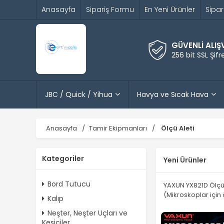
Anasayfa
Sipariş Formu
En Yeni Ürünler
Sipar
GÜVENLİ ALIŞ
256 bit SSL Şif
JBC / Quick / Yihua
Havya ve Sıcak Hava
Anasayfa
Tamir Ekipmanları
Ölçü Aleti
Kategoriler
Yeni Ürünler
Bord Tutucu
YAXUN YX821D Ölçü 
(Mikroskoplar için 
Kalıp
Neşter, Neşter Uçları ve
Kesiciler