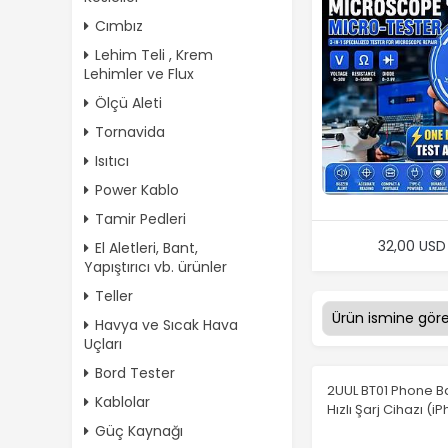
Cımbız
Lehim Teli , Krem
Lehimler ve Flux
Ölçü Aleti
Tornavida
Isıtıcı
Power Kablo
Tamir Pedleri
32,00 USD
El Aletleri, Bant,
Yapıştırıcı vb. ürünler
Teller
Havya ve Sıcak Hava
Uçları
Bord Tester
2UUL BT01 Phone B
Kablolar
Hızlı Şarj Cihazı (i
Güç Kaynağı