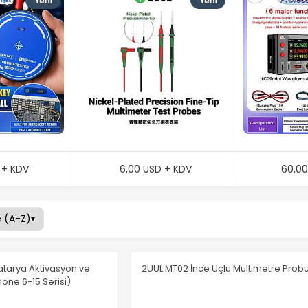
 + KDV
6,00 USD + KDV
60,00
atarya Aktivasyon ve
2UUL MT02 İnce Uçlu Multimetre Prob
Phone 6-15 Serisi)