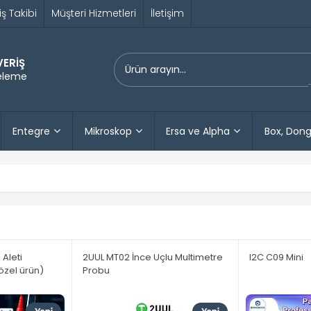
iş Takibi
Müşteri Hizmetleri
İletişim
VERİŞ
releme
Entegre
Mikroskop
Ersa ve Alpha
Box, Dong
Aleti
2UUL MT02 İnce Uçlu Multimetre
I2C C09 Mini
özel ürün)
Probu