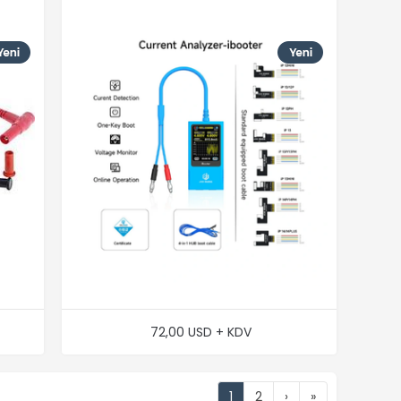
72,00 USD + KDV
1
2
›
»