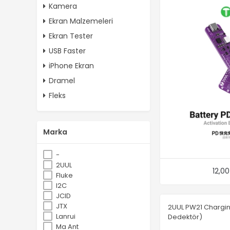
Kamera
Ekran Malzemeleri
Ekran Tester
USB Faster
iPhone Ekran
Dramel
Fleks
Marka
-
2UUL
12,0
Fluke
I2C
JCID
JTX
2UUL PW21 Chargin
Lanrui
Dedektör)
Ma Ant