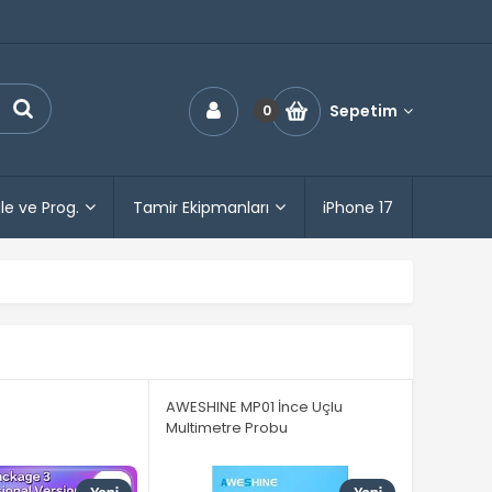
Sepetim
0
le ve Prog.
Tamir Ekipmanları
iPhone 17
AWESHINE MP01 İnce Uçlu
Multimetre Probu