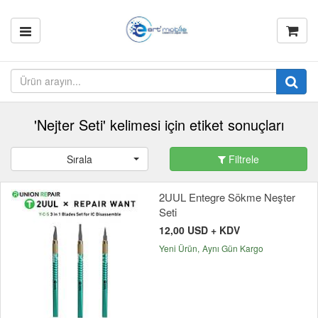
'Nejter Seti' kelimesi için etiket sonuçları
Sırala
Filtrele
2UUL Entegre Sökme Neşter
Seti
12,00 USD + KDV
Yeni Ürün
Aynı Gün Kargo