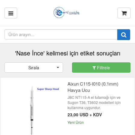
'Nase İnce' kelimesi için etiket sonuçları
Sırala
Filtrele
Aixun C115-I010 (0.1mm)
Havya Ucu
JBC NT115-A el tutamağı için ve
Sugon T36, T3602 modelleri için
kullanıma uygundur.
23,00 USD + KDV
Yeni Ürün