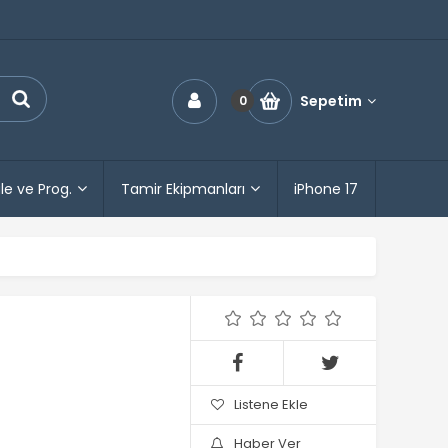
Sepetim
0
le ve Prog.
Tamir Ekipmanları
iPhone 17
Listene Ekle
Haber Ver