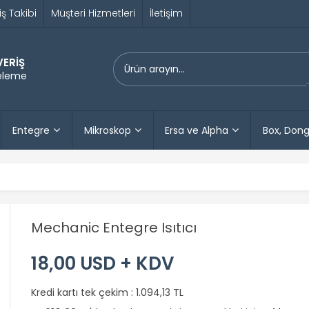
iş Takibi
Müşteri Hizmetleri
İletişim
VERİŞ
releme
Entegre
Mikroskop
Ersa ve Alpha
Box, Dong
Mechanic Entegre Isıtıcı
18,00 USD + KDV
Kredi kartı tek çekim :
1.094,13 TL