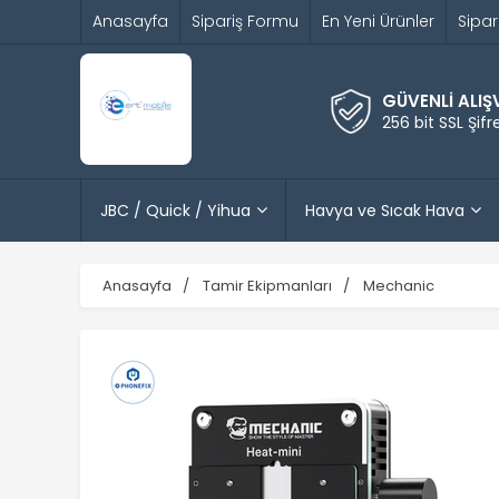
Anasayfa
Sipariş Formu
En Yeni Ürünler
Sipar
GÜVENLİ ALIŞ
256 bit SSL Şif
JBC / Quick / Yihua
Havya ve Sıcak Hava
Anasayfa
Tamir Ekipmanları
Mechanic