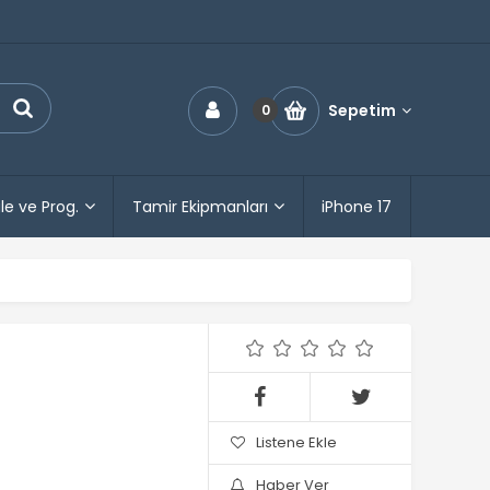
Sepetim
0
le ve Prog.
Tamir Ekipmanları
iPhone 17
Listene Ekle
Haber Ver