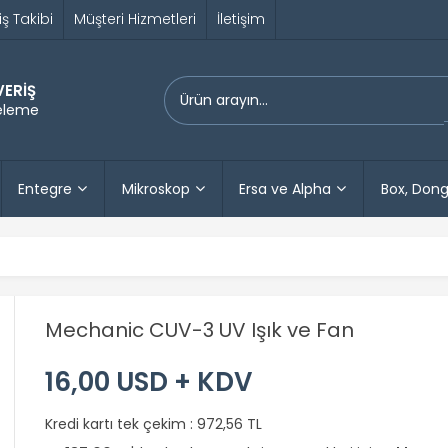
iş Takibi
Müşteri Hizmetleri
İletişim
VERİŞ
releme
Entegre
Mikroskop
Ersa ve Alpha
Box, Dong
Mechanic CUV-3 UV Işık ve Fan
16,00 USD + KDV
Kredi kartı tek çekim :
972,56 TL