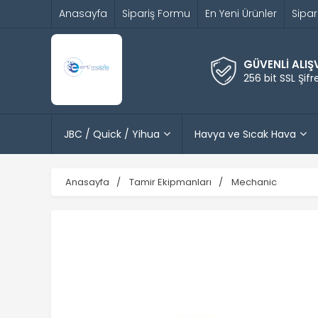
Anasayfa
Sipariş Formu
En Yeni Ürünler
Sipar
GÜVENLİ ALIŞ
256 bit SSL Şif
JBC / Quick / Yihua
Havya ve Sıcak Hava
Anasayfa
Tamir Ekipmanları
Mechanic