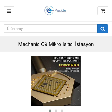
Mechanic C9 Mikro Isıtıcı İstasyon