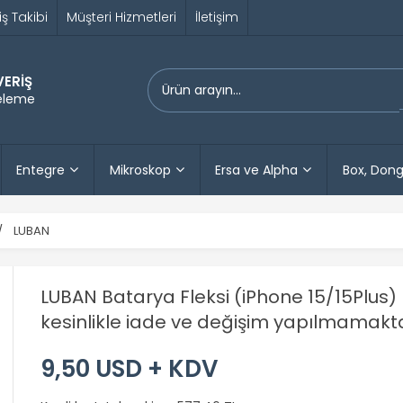
iş Takibi
Müşteri Hizmetleri
İletişim
VERİŞ
releme
Entegre
Mikroskop
Ersa ve Alpha
Box, Dong
LUBAN
LUBAN Batarya Fleksi (iPhone 15/15Plus) 
kesinlikle iade ve değişim yapılmamakta
9,50 USD + KDV