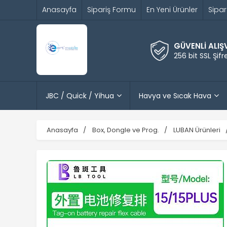
Anasayfa
Sipariş Formu
En Yeni Ürünler
Sipar
GÜVENLİ ALIŞ
256 bit SSL Şif
JBC / Quick / Yihua
Havya ve Sıcak Hava
Anasayfa
Box, Dongle ve Prog.
LUBAN Ürünleri