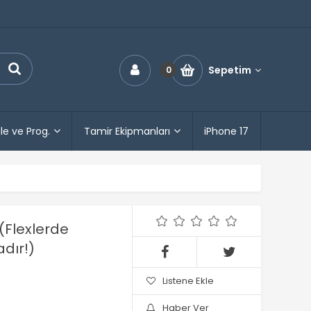
Sepetim
0
le ve Prog.
Tamir Ekipmanları
iPhone 17
(Flexlerde
dır!)
Listene Ekle
Haber Ver