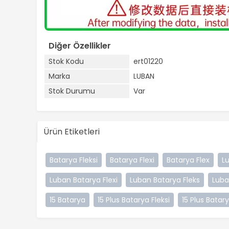
Diğer Özellikler
Stok Kodu
ert01220
Marka
LUBAN
Stok Durumu
Var
Ürün Etiketleri
Batarya Fleksi
Batarya Flexi
Batarya Flex
L
Luban Batarya Flexi
Luban Batarya Fleks
Luba
15 Batarya
15 Plus Batarya Fleksi
15 Plus Batary