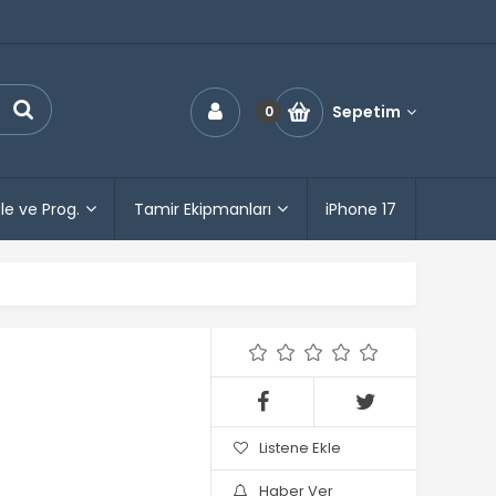
Sepetim
0
le ve Prog.
Tamir Ekipmanları
iPhone 17
Listene Ekle
Haber Ver