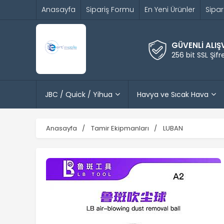
Anasayfa
Sipariş Formu
En Yeni Ürünler
Sipar
GÜVENLİ ALIŞ
256 bit SSL Şif
JBC / Quick / Yihua
Havya ve Sıcak Hava
Anasayfa
Tamir Ekipmanları
LUBAN