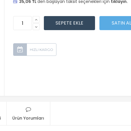
35,06 TL
'den başlayan taksit seçenekleri için
tıklayın.
i
Ürün Yorumları