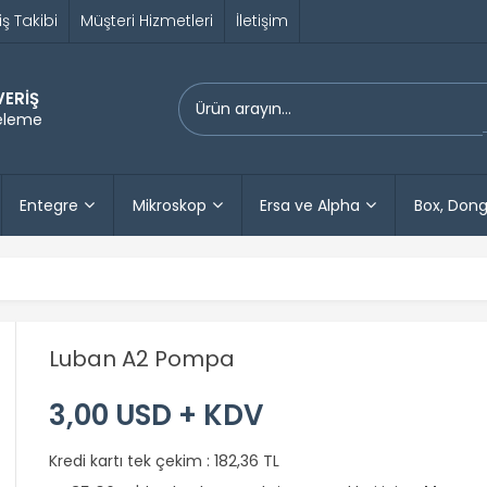
iş Takibi
Müşteri Hizmetleri
İletişim
VERİŞ
releme
Entegre
Mikroskop
Ersa ve Alpha
Box, Dong
Luban A2 Pompa
3,00 USD + KDV
Kredi kartı tek çekim :
182,36 TL