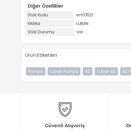
Diğer Özellikler
Stok Kodu
ert03521
Marka
LUBAN
Stok Durumu
Var
Ürün Etiketleri
Pompa
Luban Pompa
A2
Luban A2
A2 