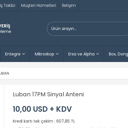
iş Takibi
Müşteri Hizmetleri
İletişim
VERİŞ
releme
Entegre
Mikroskop
Ersa ve Alpha
Box, Dong
UBAN
Luban 17PM Sinyal Anteni
10,00 USD + KDV
Kredi kartı tek çekim :
607,85 TL