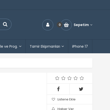
Sepetim
0
le ve Prog.
Tamir Ekipmanları
iPhone 17
Listene Ekle
Haber Ver