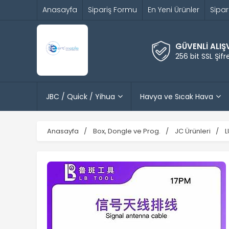
Anasayfa
Sipariş Formu
En Yeni Ürünler
Sipar
GÜVENLİ ALIŞ
256 bit SSL Şif
JBC / Quick / Yihua
Havya ve Sıcak Hava
Anasayfa
Box, Dongle ve Prog.
JC Ürünleri
L