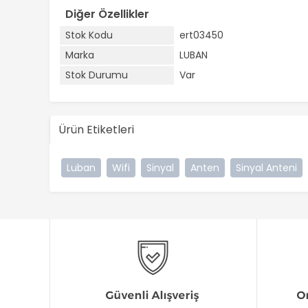
Diğer Özellikler
Stok Kodu
ert03450
Marka
LUBAN
Stok Durumu
Var
Ürün Etiketleri
Luban
Wifi
Sinyal
Anten
Sinyal Anteni