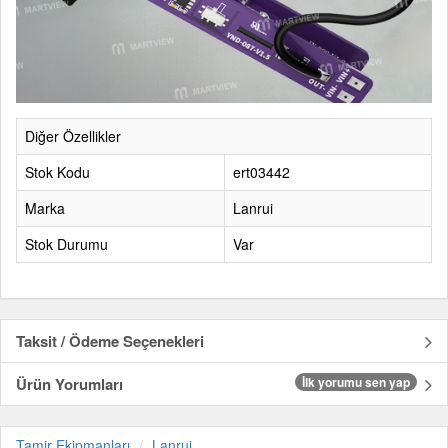
Diğer Özellikler
Stok Kodu
ert03442
Marka
Lanrui
Stok Durumu
Var
Taksit / Ödeme Seçenekleri
Ürün Yorumları
İlk yorumu sen yap
Tamir Ekipmanları
Lanrui