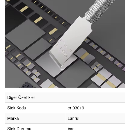
Diğer Özellikler
Stok Kodu
ert03019
Marka
Lanrui
Stok Durumu
Var