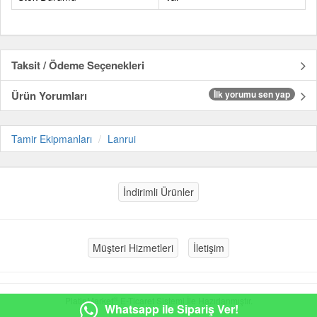
Taksit / Ödeme Seçenekleri
Ürün Yorumları
İlk yorumu sen yap
Tamir Ekipmanları
Lanrui
İndirimli Ürünler
Müşteri Hizmetleri
İletişim
®
PlatinMarket
E-Ticaret Sistemi
İle Hazırlanmıştır.
Whatsapp ile Sipariş Ver!