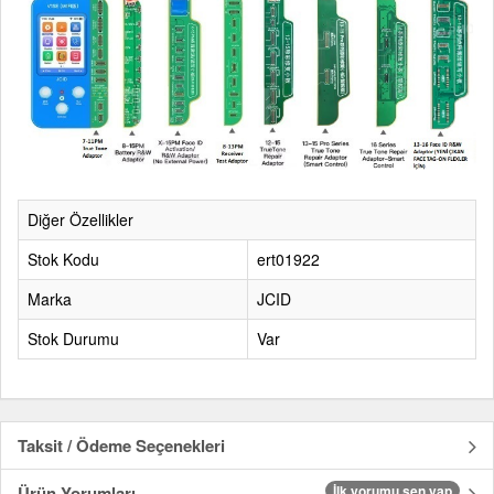
Diğer Özellikler
Stok Kodu
ert01922
Marka
JCID
Stok Durumu
Var
Taksit / Ödeme Seçenekleri
Ürün Yorumları
İlk yorumu sen yap