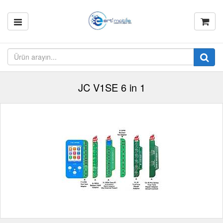
JC V1SE 6 in 1