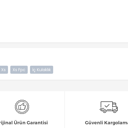
Xs
Xs Fpc
İç Kulaklık