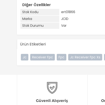
Diğer Özellikler
Stok Kodu
ert01866
Marka
JCID
Stok Durumu
Var
Ürün Etiketleri
Jc
Receiver Fpc
Fpc
Jc Receiver Fpc Xs