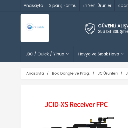
Anasayfa
Sipariş Formu
En Yeni Ürünler
Sipar
GÜVENLİ ALIŞ
256 bit SSL Şif
JBC / Quick / Yihua
Havya ve Sıcak Hava
Anasayfa
Box, Dongle ve Prog.
JC Ürünleri
J