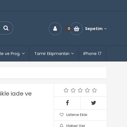
Sepetim
0
le ve Prog.
Tamir Ekipmanları
iPhone 17
ikle iade ve
Listene Ekle
Haber Ver