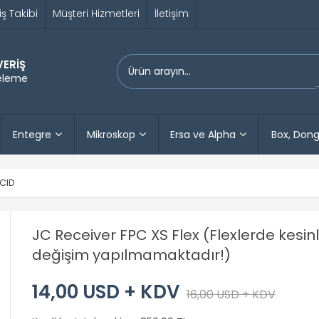
iş Takibi
Müşteri Hizmetleri
İletişim
VERİŞ
releme
Entegre
Mikroskop
Ersa ve Alpha
Box, Dong
CID
JC Receiver FPC XS Flex (Flexlerde kesinl
değişim yapılmamaktadır!)
14,00 USD + KDV
16,00 USD + KDV