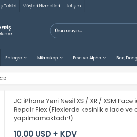
iş Takibi
Müşteri Hizmetleri
İletişim
VERİŞ
releme
Entegre
Mikroskop
Ersa ve Alpha
Box, Dong
CID
JC iPhone Yeni Nesil XS / XR / XSM Face
Repair Flex (Flexlerde kesinlikle iade ve
yapılmamaktadır!)
10,00 USD + KDV