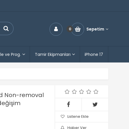
Sepetim
0
le ve Prog.
Tamir Ekipmanları
iPhone 17
 id Non-removal
 değişim
Listene Ekle
Haber Ver