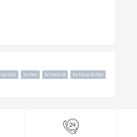
max Dot
Xs Flex
Xr Face İd
Xs Face İd Flex