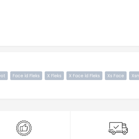
Dot
Face İd Fleks
X Fleks
X Face İd Fleks
Xs Face
Xs