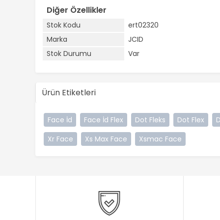
Diğer Özellikler
Stok Kodu
ert02320
Marka
JCID
Stok Durumu
Var
Ürün Etiketleri
Face İd
Face İd Flex
Dot Fleks
Dot Flex
Xr Face
Xs Max Face
Xsmac Face