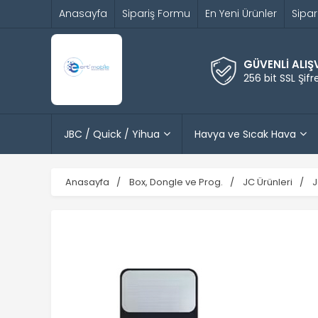
Anasayfa
Sipariş Formu
En Yeni Ürünler
Sipar
GÜVENLİ ALIŞ
256 bit SSL Şif
JBC / Quick / Yihua
Havya ve Sıcak Hava
Anasayfa
Box, Dongle ve Prog.
JC Ürünleri
J