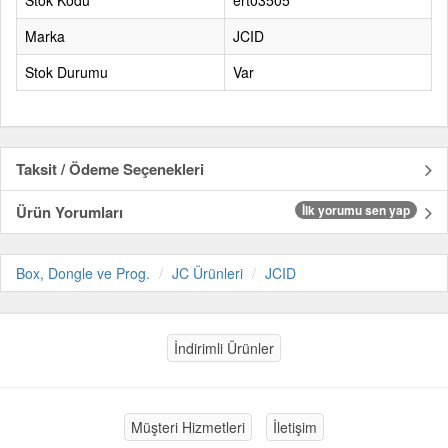
Stok Kodu
ert03505
Marka
JCID
Stok Durumu
Var
Taksit / Ödeme Seçenekleri
Ürün Yorumları
İlk yorumu sen yap
Box, Dongle ve Prog.
JC Ürünleri
JCID
İndirimli Ürünler
Müşteri Hizmetleri
İletişim