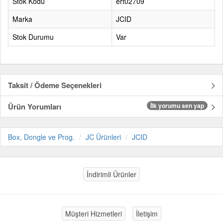
Stok Kodu
ert02709
Marka
JCID
Stok Durumu
Var
Taksit / Ödeme Seçenekleri
Ürün Yorumları
İlk yorumu sen yap
Box, Dongle ve Prog.
JC Ürünleri
JCID
İndirimli Ürünler
Müşteri Hizmetleri
İletişim