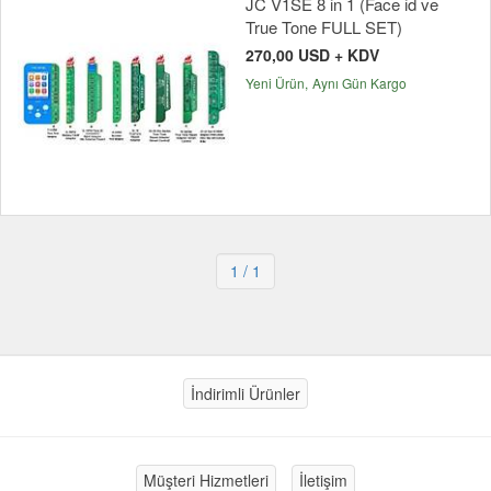
JC V1SE 8 in 1 (Face id ve
True Tone FULL SET)
270,00 USD + KDV
Yeni Ürün
Aynı Gün Kargo
1
/ 1
İndirimli Ürünler
Müşteri Hizmetleri
İletişim