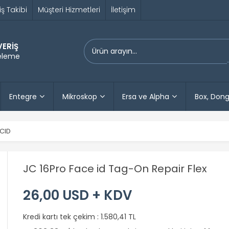
iş Takibi
Müşteri Hizmetleri
İletişim
VERİŞ
releme
Entegre
Mikroskop
Ersa ve Alpha
Box, Dong
CID
JC 16Pro Face id Tag-On Repair Flex
26,00 USD + KDV
Kredi kartı tek çekim :
1.580,41 TL