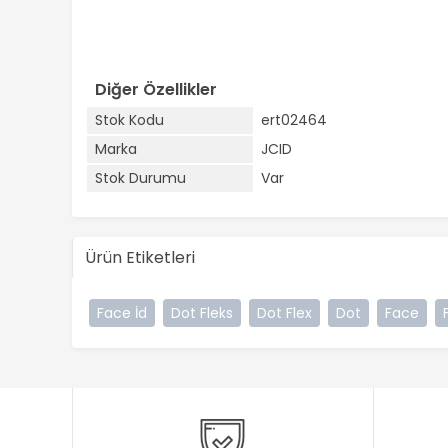
Diğer Özellikler
Stok Kodu
ert02464
Marka
JCID
Stok Durumu
Var
Ürün Etiketleri
Face İd
Dot Fleks
Dot Flex
Dot
Face