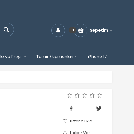
Sepetim
0
le ve Prog.
Tamir Ekipmanları
iPhone 17
Listene Ekle
Haber Ver