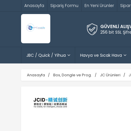
Anasayfa
Sipariş Formu
En Yeni Ürünler
Sipar
GÜVENLİ ALIŞ
256 bit SSL Şif
JBC / Quick / Yihua
Havya ve Sıcak Hava
Anasayfa
Box, Dongle ve Prog.
JC Ürünleri
J