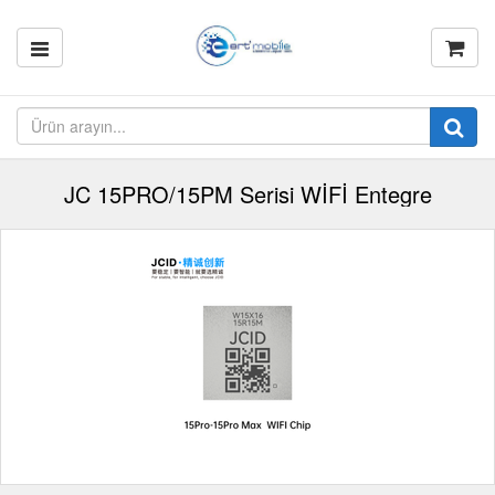
JC 15PRO/15PM Serisi WİFİ Entegre