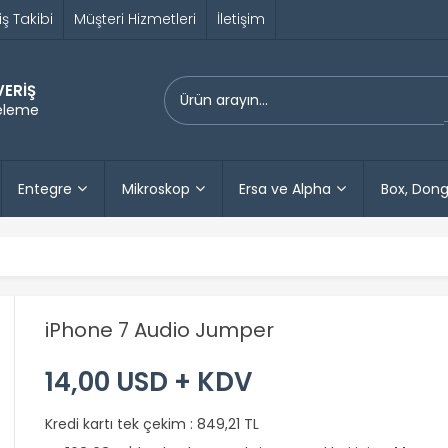
iş Takibi
Müşteri Hizmetleri
İletişim
VERİŞ
releme
Entegre
Mikroskop
Ersa ve Alpha
Box, Dong
iPhone 7 Audio Jumper
14,00 USD + KDV
Kredi kartı tek çekim :
849,21 TL