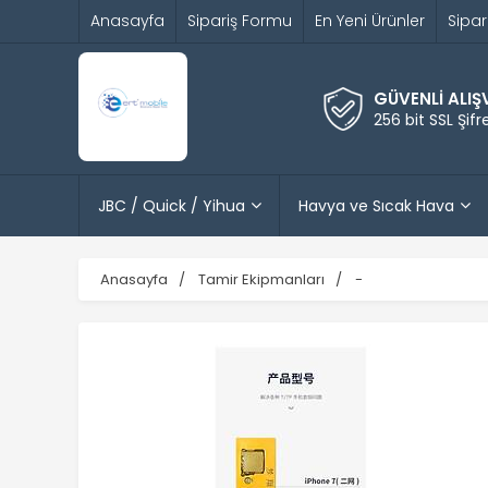
Anasayfa
Sipariş Formu
En Yeni Ürünler
Sipar
GÜVENLİ ALIŞ
256 bit SSL Şif
JBC / Quick / Yihua
Havya ve Sıcak Hava
Anasayfa
Tamir Ekipmanları
-