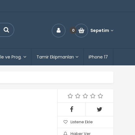
Sepetim
0
le ve Prog.
Tamir Ekipmanları
iPhone 17
Listene Ekle
Haber Ver