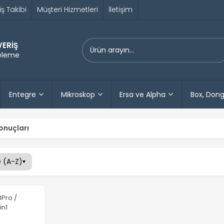
iş Takibi
Müşteri Hizmetleri
İletişim
VERİŞ
releme
Entegre
Mikroskop
Ersa ve Alpha
Box, Dong
sonuçları
3Pro /
in1