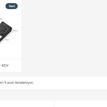
+ KDV
lam
1
ürün listeleniyor.