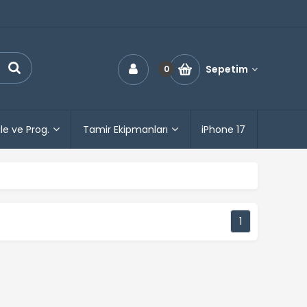
Sepetim
0
le ve Prog.
Tamir Ekipmanları
iPhone 17
1