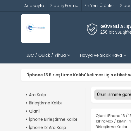
Anasayfa
Sipariş Formu
En Yeni Ürünler
Sipar
GÜVENLİ ALIŞ
256 bit SSL Şif
JBC / Quick / Yihua
Havya ve Sıcak Hava
'İphone 13 Birleştirme Kalıbı' kelimesi için etiket 
Ara Kalıp
Birleştirme Kalıbı
Qianli
Qianli iPhone 13 / 1
İphone Birleştirme Kalıbı
13ProMax / 13Mini 4
Birleştirme Kalıbı
İphone 13 Ara Kalıp