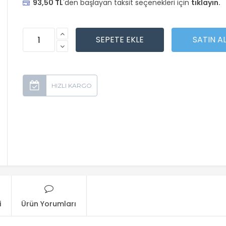
93,50 TL
'den başlayan taksit seçenekleri için
tıklayın.
i
Ürün Yorumları