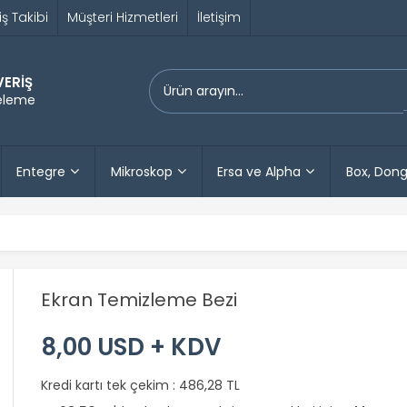
iş Takibi
Müşteri Hizmetleri
İletişim
VERİŞ
releme
Entegre
Mikroskop
Ersa ve Alpha
Box, Dong
Ekran Temizleme Bezi
8,00 USD + KDV
Kredi kartı tek çekim :
486,28 TL