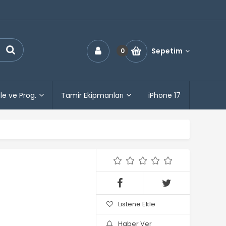
Sepetim
0
le ve Prog.
Tamir Ekipmanları
iPhone 17
Listene Ekle
Haber Ver