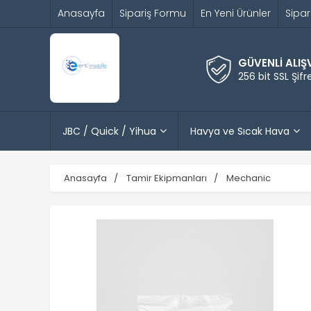
Anasayfa
Sipariş Formu
En Yeni Ürünler
Sipar
GÜVENLİ ALIŞ
256 bit SSL Şif
JBC / Quick / Yihua
Havya ve Sıcak Hava
Anasayfa
Tamir Ekipmanları
Mechanic