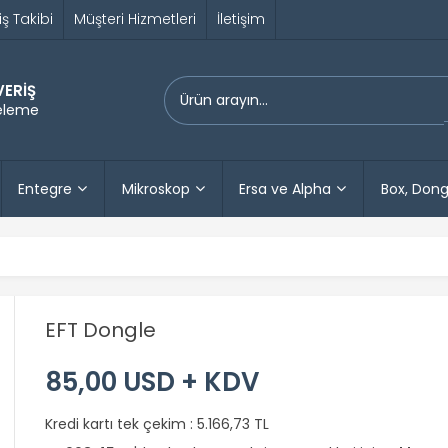
iş Takibi
Müşteri Hizmetleri
İletişim
VERİŞ
releme
Entegre
Mikroskop
Ersa ve Alpha
Box, Dong
EFT Dongle
85,00 USD + KDV
Kredi kartı tek çekim :
5.166,73 TL