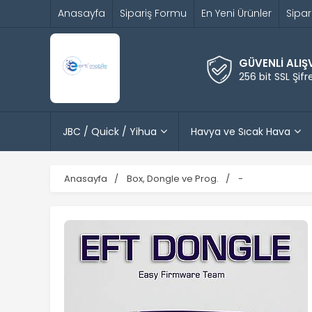
Anasayfa
Sipariş Formu
En Yeni Ürünler
Sipar
GÜVENLİ ALIŞ
256 bit SSL Şif
JBC / Quick / Yihua
Havya ve Sıcak Hava
Anasayfa
Box, Dongle ve Prog.
-