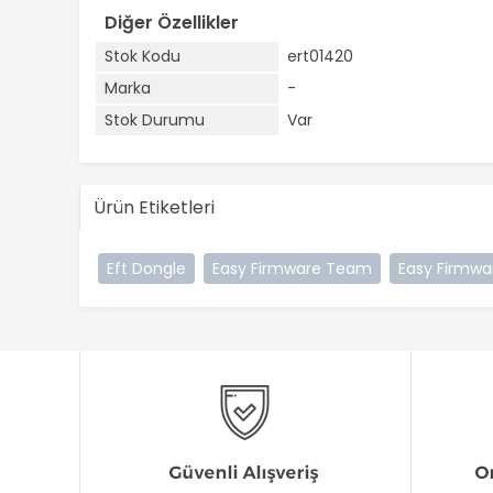
Diğer Özellikler
Stok Kodu
ert01420
Marka
-
Stok Durumu
Var
Ürün Etiketleri
Eft Dongle
Easy Firmware Team
Easy Firmw