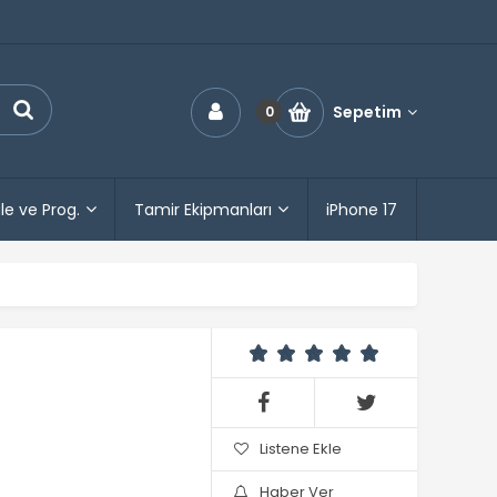
Sepetim
0
le ve Prog.
Tamir Ekipmanları
iPhone 17
Listene Ekle
Haber Ver