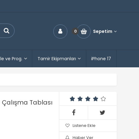
Sepetim
0
le ve Prog.
Tamir Ekipmanları
iPhone 17
 Çalışma Tablası
Listene Ekle
Haber Ver