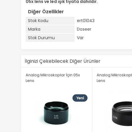
05x lens ve led ışık fiyata dahildir.
Diğer Özellikler
Stok Kodu
ert01043
Marka
Doseer
Stok Durumu
Var
İlginizi Çekebilecek Diğer Ürünler
Analog Mikroskoplar İçin 05x
Analog Mikroskopla
Lens
Lens