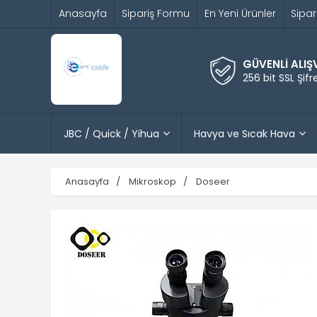
Anasayfa
Sipariş Formu
En Yeni Ürünler
Sipar
GÜVENLİ ALIŞ
256 bit SSL Şif
JBC / Quick / Yihua
Havya ve Sıcak Hava
Anasayfa
Mikroskop
Doseer