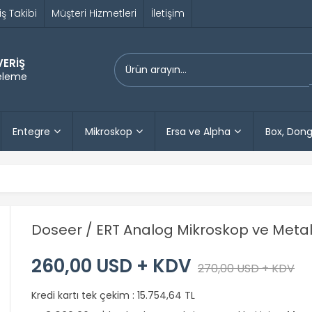
iş Takibi
Müşteri Hizmetleri
İletişim
VERİŞ
releme
Entegre
Mikroskop
Ersa ve Alpha
Box, Dong
Doseer / ERT Analog Mikroskop ve Metal
260,00 USD + KDV
270,00 USD + KDV
Kredi kartı tek çekim :
15.754,64 TL