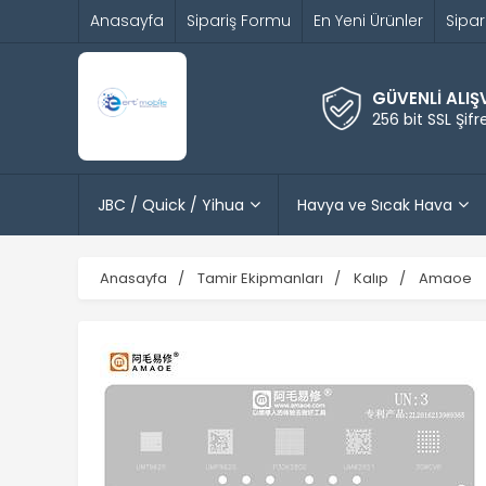
Anasayfa
Sipariş Formu
En Yeni Ürünler
Sipar
GÜVENLİ ALIŞ
256 bit SSL Şif
JBC / Quick / Yihua
Havya ve Sıcak Hava
Anasayfa
Tamir Ekipmanları
Kalıp
Amaoe