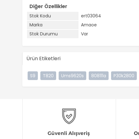
Diğer Özellikler
Stok Kodu
ert03064
Marka
Amaoe
Stok Durumu
Var
Ürün Etiketleri
S9
T820
Ums9620s
808111a
P30k2800