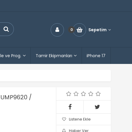
Sepetim
0
le ve Prog.
Tamir Ekipmanları
iPhone 17
 UMP9620 /
Listene Ekle
Haber Ver