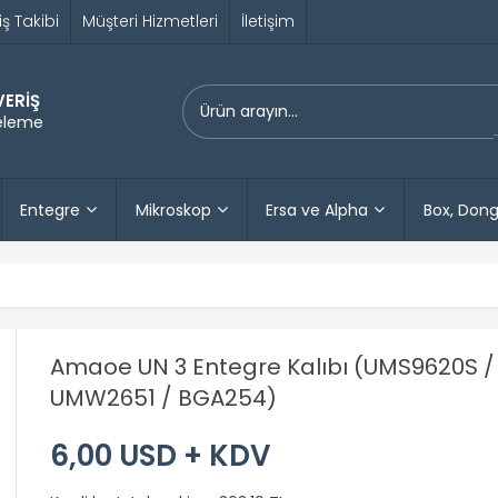
iş Takibi
Müşteri Hizmetleri
İletişim
VERİŞ
releme
Entegre
Mikroskop
Ersa ve Alpha
Box, Dong
Amaoe UN 3 Entegre Kalıbı (UMS9620S /
UMW2651 / BGA254)
6,00 USD + KDV