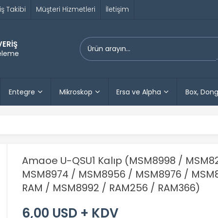
iş Takibi
Müşteri Hizmetleri
İletişim
VERİŞ
releme
Entegre
Mikroskop
Ersa ve Alpha
Box, Dong
Amaoe U-QSU1 Kalıp (MSM8998 / MSM82
MSM8974 / MSM8956 / MSM8976 / MSM
RAM / MSM8992 / RAM256 / RAM366)
6,00 USD + KDV