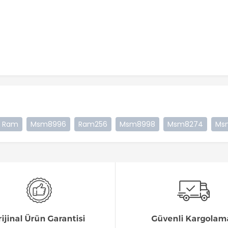
 Ram
Msm8996
Ram256
Msm8998
Msm8274
Ms