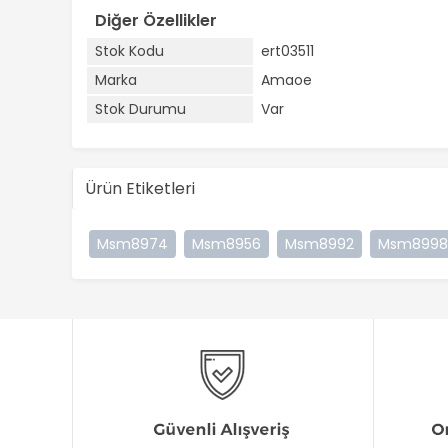
Diğer Özellikler
Stok Kodu
ert03511
Marka
Amaoe
Stok Durumu
Var
Ürün Etiketleri
Msm8974
Msm8956
Msm8992
Msm8998