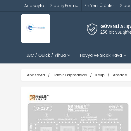
Anasayfa
Sipariş Formu
En Yeni Ürünler
Sipar
GÜVENLİ ALIŞ
256 bit SSL Şif
JBC / Quick / Yihua
Havya ve Sıcak Hava
Anasayfa
Tamir Ekipmanları
Kalıp
Amaoe