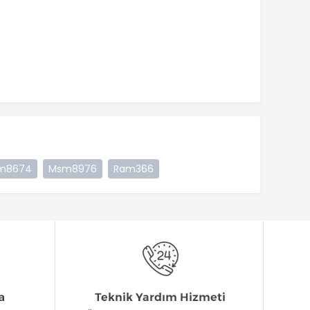
m8674
Msm8976
Ram366