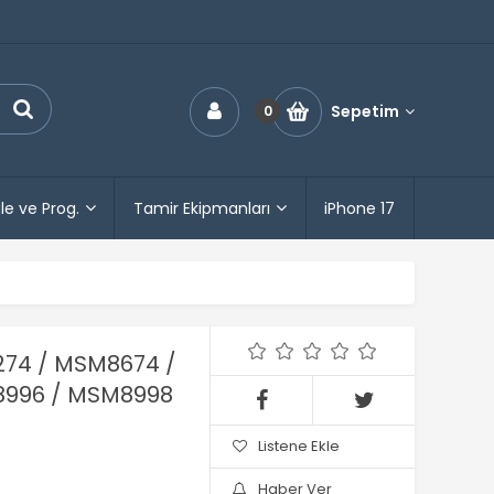
Sepetim
0
le ve Prog.
Tamir Ekipmanları
iPhone 17
74 / MSM8674 /
8996 / MSM8998
Listene Ekle
Haber Ver