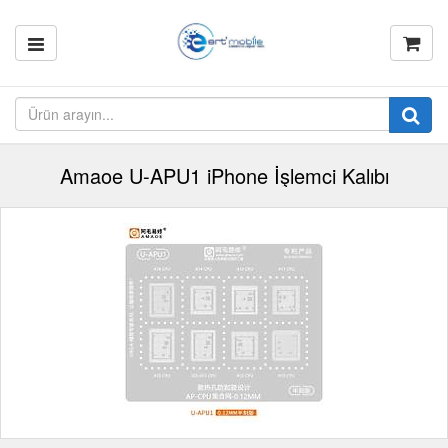
Amaoe U-APU1 iPhone İşlemci Kalıbı