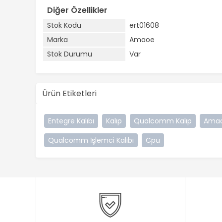
Diğer Özellikler
Stok Kodu
ert01608
Marka
Amaoe
Stok Durumu
Var
Ürün Etiketleri
Entegre Kalıbı
Kalıp
Qualcomm Kalıp
Amao
Qualcomm İşlemci Kalıbı
Cpu