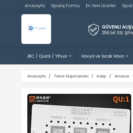
Anasayfa
Sipariş Formu
En Yeni Ürünler
Sipar
GÜVENLİ ALIŞ
256 bit SSL Şif
JBC / Quick / Yihua
Havya ve Sıcak Hava
Anasayfa
Tamir Ekipmanları
Kalıp
Amaoe