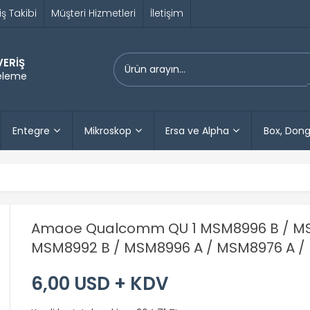
iş Takibi
Müşteri Hizmetleri
İletişim
VERİŞ
releme
Entegre
Mikroskop
Ersa ve Alpha
Box, Dong
Amaoe Qualcomm QU 1 MSM8996 B / MS
MSM8992 B / MSM8996 A / MSM8976 A /
6,00 USD + KDV