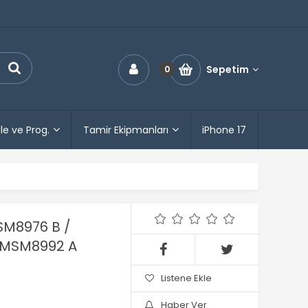
Sepetim
0
le ve Prog.
Tamir Ekipmanları
iPhone 17
M8976 B /
 MSM8992 A
Listene Ekle
Haber Ver